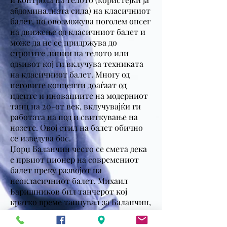
абдоминалната сила) на класичниот
балет, но овозможува поголем опсег
на движење од класичниот балет и
може да не се придржува до
строгите линии на телото или
одѕивот кој ги вклучува техниката
на класичниот балет. Многу од
неговите концепти доаѓаат од
идеите и иновациите на модерниот
танц на 20-от век, вклучувајќи ги
работата на под и свиткување на
нозете. Овој стил на балет обично
се изведува бос.
Џорџ Баланчин често се смета дека
е првиот пионер на современиот
балет преку развојот на
неокласичниот балет. Михаил
Баришников бил танчерот кој
кратко време танцувал за Баланчин,
модел за обука за Киров балет. По
именувањето на Баришников како