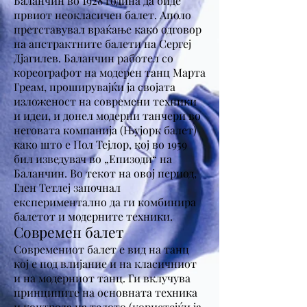
Баланчин во 1928 година да биде
првиот неокласичен балет. Аполо
претставувал враќање како одговор
на апстрактните балети на Сергеј
Дјагилев. Баланчин работел со
кореографот на модерен танц Марта
Греам, проширувајќи ја својата
изложеност на современи техники
и идеи, и донел модерни танчери во
неговата компанија (Њујорк балет)
како што е Пол Тејлор, кој во 1959
бил изведувач во „Епизоди“ на
Баланчин. Во текот на овој период,
Глен Тетлеј започнал
експериментално да ги комбинира
балетот и модерните техники.
Современ балет
Современиот балет е вид на танц
кој е под влијание и на класичниот
и на модерниот танц. Ги вклучува
принципите на основната техника
и контрола на телото (користејќи ја