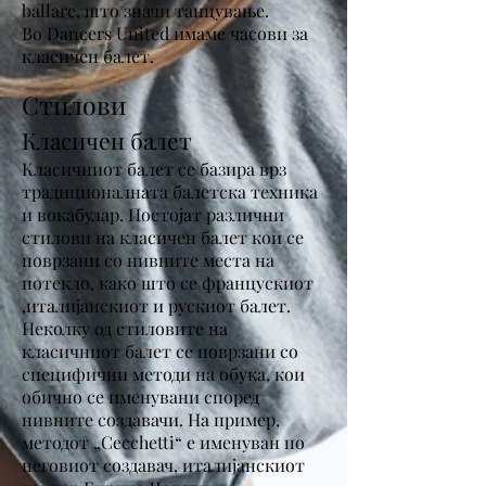
ballare, што значи танцување.
Во Dancers United имаме часови за
класичен балет.
Стилови
Класичен балет
Класичниот балет се базира врз
традиционалната балетска техника
и вокабулар. Постојат различни
стилови на класичен балет кои се
поврзани со нивните места на
потекло, како што се францускиот
,италијанскиот и рускиот балет.
Неколку од стиловите на
класичниот балет се поврзани со
специфични методи на обука, кои
обично се именувани според
нивните создавачи. На пример,
методот „Cecchetti“ е именуван по
неговиот создавач, италијанскиот