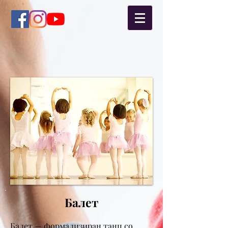
Балет
Балет — формализиран танц со