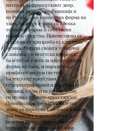
потекло од францускиот двор,
подоцна развиен во
Франција
и
во
Русија
, како концертна форма на
танц. Балетот е
танц
со висока
техничка форма и сопствени
изразни средства. Првенствено се
изведува со придржба од
класична
музика
. Поради својата техничка
сложеност и естетска вредност,
балетот се смета за најпрестижна
форма на танц, и поради тоа е
прифатен ширум светот.
Балетските претстави
се
кореографирани
и вклучуваат
мимика, глума и се придружени
со
музика
(обично
оркестарска
).
Првобитната форма на балетот
денес се нарекува класична, а покрај
тоа постојат и неокласичен и
модерен балет. Зборот „балет“
потекнува од латинскиот збор