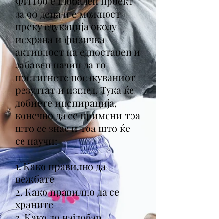
ФИТ90 е глобален проект
за 90 дена и е можност
преку едукација околу
исхрана и физичка
активност на едноставен и
забавен начин да го
постигнете посакуваниот
резултат и изглед. Тука ќе
добиете инспирација,
конечно да се примени тоа
што се знае и тоа што ќе
се научи:
1. Како правилно да
вежбате
2. Како правилно да се
храните
3. Како до најдобар