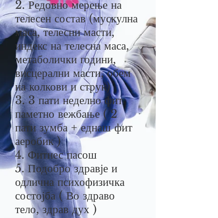
2. Редовно мерење на
телесен состав (мускулна
маса, телесни масти,
индекс на телесна маса,
метаболички години,
висцерални масти, обем
на колкови и струк)
3. 3 пати неделно фит
паметно вежбање ( 2
пати зумба + еднаш фит
аеробик )
4. Фитнес пасош
5. Подобро здравје и
одлична психофизичка
состојба ( Во здраво
тело, здрав дух )