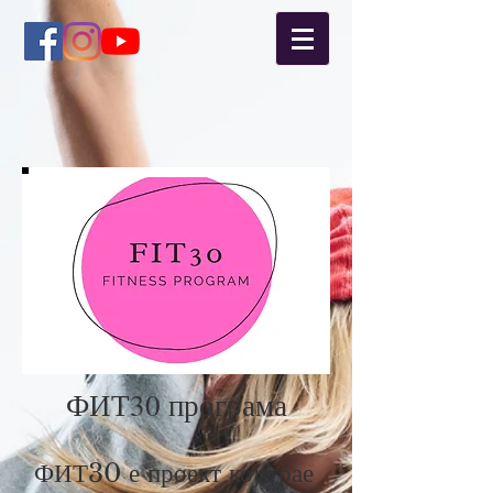
ФИТ30 програма
ФИТ30 е проект кој трае