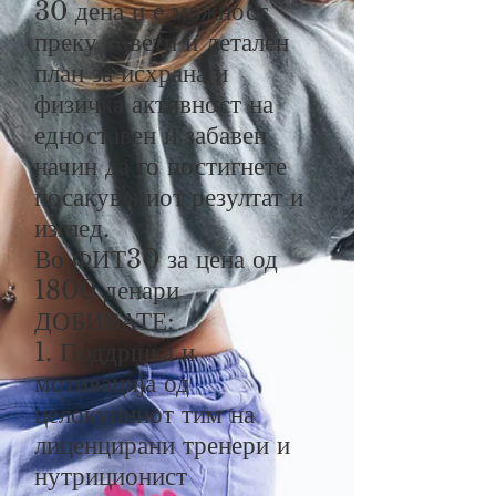
30 дена и е можност
преку совети и детален
план за исхрана и
физичка активност на
едноставен и забавен
начин да го постигнете
посакуваниот резултат и
изглед.
Во ФИТ30 за цена од
1800 денари
ДОБИВАТЕ:
1. Поддршка и
мотивација од
целокупниот тим на
лиценцирани тренери и
нутриционист