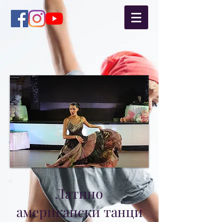
Латино
американски танци